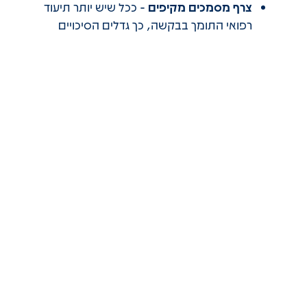
צרף מסמכים מקיפים
- ככל שיש יותר תיעוד
רפואי התומך בבקשה, כך גדלים הסיכויים
לאישור
התייחס לקריטריונים
- וודא שהמסמכים
והטפסים מתייחסים במפורש לקריטריונים
לזכאות
עבור תו נכה זמני
הדגש את חומרת המגבלה הזמנית
- הסבר
כיצד המצב הזמני משפיע על יכולת הניידות
באופן משמעותי
ציין את משך הזמן המשוער
- הערכה רפואית
של משך הזמן שבו תידרש המגבלה יכולה לסייע
בקביעת תוקף התו
פעל במהירות בעת חידוש
- התחל בתהליך
החידוש לפחות חודש לפני פקיעת התוקף
השוואה בטבלה: תו נכה קבוע מול