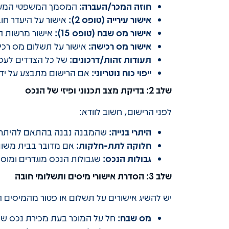
חוזה המכר/העברה:
המסמך המשפטי המעיד
אישור עירייה (טופס 2):
אישור על היעדר חובו
אישור מס שבח (טופס 15):
אישור מרשות ה
אישור מס רכישה:
אישור על תשלום מס רכיש
תעודות זהות/דרכונים:
של כל הצדדים לעס
ייפוי כוח נוטריוני:
אם הרישום מתבצע על ידי 
שלב 2: בדיקת מצב תכנוני ופיזי של הנכס
לפני הרישום, חשוב לוודא:
היתרי בנייה:
שהמבנה נבנה בהתאם להיתרים ו
חלוקה לתת-חלקות:
אם מדובר בבית משותף
גבולות הנכס:
שגבולות הנכס מוגדרים ומוסכ
שלב 3: הסדרת אישורי מיסים ותשלומי חובה
יש להשיג אישורים על תשלום או פטור מהמיסים 
מס שבח:
חל על המוכר בעת מכירת נכס שה