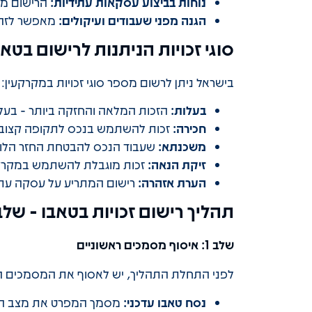
נוחות בביצוע עסקאות עתידיות:
הרישום מק
הגנה מפני שעבודים ועיקולים:
מאפשר לזהות
סוגי זכויות הניתנות לרישום בטאב
בישראל ניתן לרשום מספר סוגי זכויות במקרקעין:
בעלות:
הזכות המלאה והחזקה ביותר - בעל
חכירה:
זכות להשתמש בנכס לתקופה קצובה
משכנתא:
שעבוד הנכס להבטחת החזר הלוו
זיקת הנאה:
זכות מוגבלת להשתמש במקרקעי
הערת אזהרה:
רישום המתריע על עסקה עתי
תהליך רישום זכויות בטאבו - של
שלב 1: איסוף מסמכים ראשוניים
לפני התחלת התהליך, יש לאסוף את המסמכים ה
נסח טאבו עדכני:
מסמך המפרט את מצב הזכו